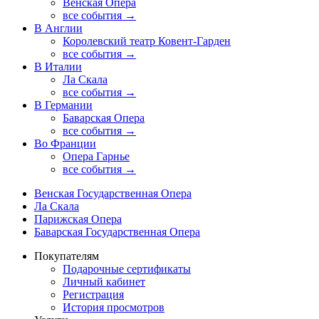
Венская Опера
все события →
В Англии
Королевский театр Ковент-Гарден
все события →
В Италии
Ла Скала
все события →
В Германии
Баварская Опера
все события →
Во Франции
Опера Гарнье
все события →
Венская Государственная Опера
Ла Скала
Парижская Опера
Баварская Государственная Опера
Покупателям
Подарочные сертификаты
Личный кабинет
Регистрация
История просмотров