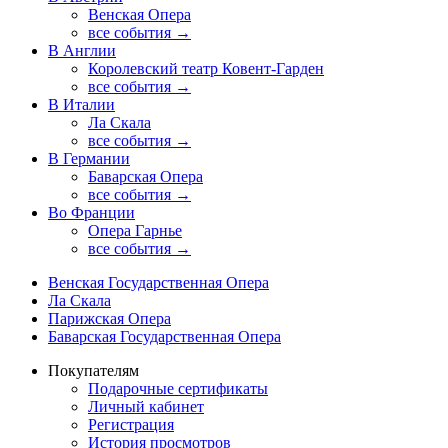
Венская Опера
все события →
В Англии
Королевский театр Ковент-Гарден
все события →
В Италии
Ла Скала
все события →
В Германии
Баварская Опера
все события →
Во Франции
Опера Гарнье
все события →
Венская Государственная Опера
Ла Скала
Парижская Опера
Баварская Государственная Опера
Покупателям
Подарочные сертификаты
Личный кабинет
Регистрация
История просмотров