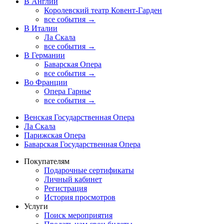
В Англии
Королевский театр Ковент-Гарден
все события →
В Италии
Ла Скала
все события →
В Германии
Баварская Опера
все события →
Во Франции
Опера Гарнье
все события →
Венская Государственная Опера
Ла Скала
Парижская Опера
Баварская Государственная Опера
Покупателям
Подарочные сертификаты
Личный кабинет
Регистрация
История просмотров
Услуги
Поиск мероприятия