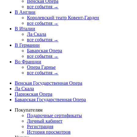
Венская Опера
все события →
В Англии
Королевский театр Ковент-Гарден
все события →
В Италии
Ла Скала
все события →
В Германии
Баварская Опера
все события →
Во Франции
Опера Гарнье
все события →
Венская Государственная Опера
Ла Скала
Парижская Опера
Баварская Государственная Опера
Покупателям
Подарочные сертификаты
Личный кабинет
Регистрация
История просмотров