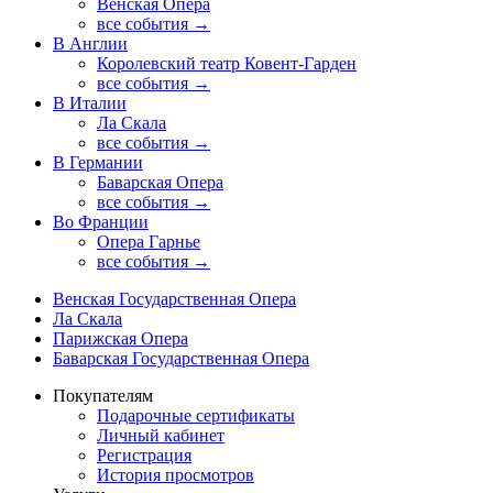
Венская Опера
все события →
В Англии
Королевский театр Ковент-Гарден
все события →
В Италии
Ла Скала
все события →
В Германии
Баварская Опера
все события →
Во Франции
Опера Гарнье
все события →
Венская Государственная Опера
Ла Скала
Парижская Опера
Баварская Государственная Опера
Покупателям
Подарочные сертификаты
Личный кабинет
Регистрация
История просмотров