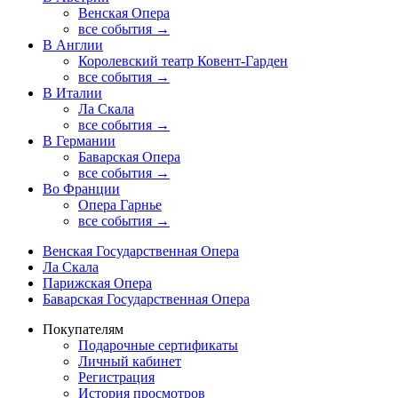
Венская Опера
все события →
В Англии
Королевский театр Ковент-Гарден
все события →
В Италии
Ла Скала
все события →
В Германии
Баварская Опера
все события →
Во Франции
Опера Гарнье
все события →
Венская Государственная Опера
Ла Скала
Парижская Опера
Баварская Государственная Опера
Покупателям
Подарочные сертификаты
Личный кабинет
Регистрация
История просмотров