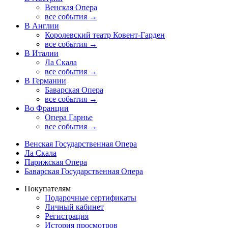
Венская Опера
все события →
В Англии
Королевский театр Ковент-Гарден
все события →
В Италии
Ла Скала
все события →
В Германии
Баварская Опера
все события →
Во Франции
Опера Гарнье
все события →
Венская Государственная Опера
Ла Скала
Парижская Опера
Баварская Государственная Опера
Покупателям
Подарочные сертификаты
Личный кабинет
Регистрация
История просмотров