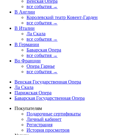
Венская Опера
все события →
В Англии
Королевский театр Ковент-Гарден
все события →
В Италии
Ла Скала
все события →
В Германии
Баварская Опера
все события →
Во Франции
Опера Гарнье
все события →
Венская Государственная Опера
Ла Скала
Парижская Опера
Баварская Государственная Опера
Покупателям
Подарочные сертификаты
Личный кабинет
Регистрация
История просмотров