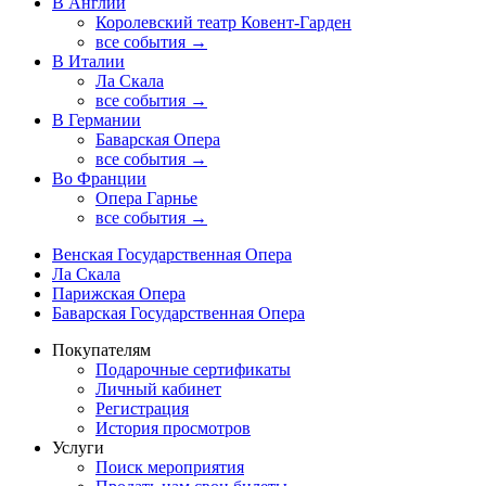
В Англии
Королевский театр Ковент-Гарден
все события →
В Италии
Ла Скала
все события →
В Германии
Баварская Опера
все события →
Во Франции
Опера Гарнье
все события →
Венская Государственная Опера
Ла Скала
Парижская Опера
Баварская Государственная Опера
Покупателям
Подарочные сертификаты
Личный кабинет
Регистрация
История просмотров
Услуги
Поиск мероприятия