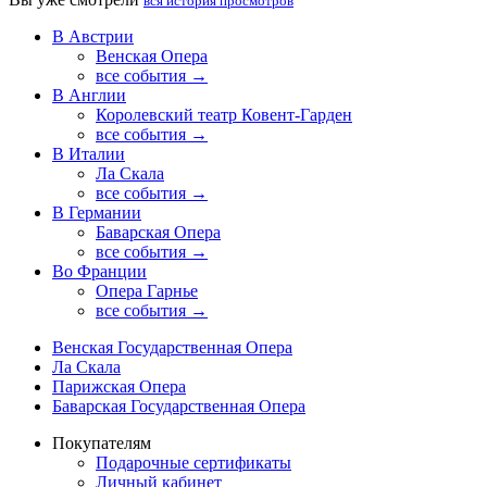
вся история просмотров
В Австрии
Венская Опера
все события →
В Англии
Королевский театр Ковент-Гарден
все события →
В Италии
Ла Скала
все события →
В Германии
Баварская Опера
все события →
Во Франции
Опера Гарнье
все события →
Венская Государственная Опера
Ла Скала
Парижская Опера
Баварская Государственная Опера
Покупателям
Подарочные сертификаты
Личный кабинет