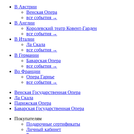
В Австрии
Венская Опера
все события →
В Англии
Королевский театр Ковент-Гарден
все события →
В Италии
Ла Скала
все события →
В Германии
Баварская Опера
все события →
Во Франции
Опера Гарнье
все события →
Венская Государственная Опера
Ла Скала
Парижская Опера
Баварская Государственная Опера
Покупателям
Подарочные сертификаты
Личный кабинет