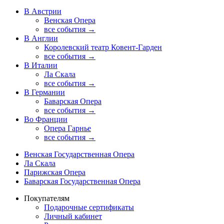
В Австрии
Венская Опера
все события →
В Англии
Королевский театр Ковент-Гарден
все события →
В Италии
Ла Скала
все события →
В Германии
Баварская Опера
все события →
Во Франции
Опера Гарнье
все события →
Венская Государственная Опера
Ла Скала
Парижская Опера
Баварская Государственная Опера
Покупателям
Подарочные сертификаты
Личный кабинет