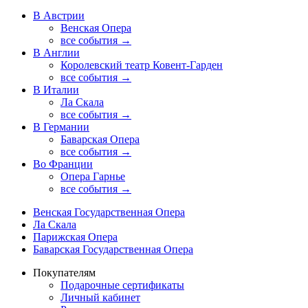
В Австрии
Венская Опера
все события →
В Англии
Королевский театр Ковент-Гарден
все события →
В Италии
Ла Скала
все события →
В Германии
Баварская Опера
все события →
Во Франции
Опера Гарнье
все события →
Венская Государственная Опера
Ла Скала
Парижская Опера
Баварская Государственная Опера
Покупателям
Подарочные сертификаты
Личный кабинет