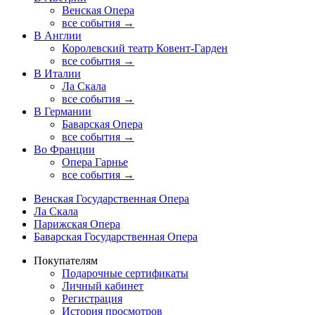
Венская Опера
все события →
В Англии
Королевский театр Ковент-Гарден
все события →
В Италии
Ла Скала
все события →
В Германии
Баварская Опера
все события →
Во Франции
Опера Гарнье
все события →
Венская Государственная Опера
Ла Скала
Парижская Опера
Баварская Государственная Опера
Покупателям
Подарочные сертификаты
Личный кабинет
Регистрация
История просмотров