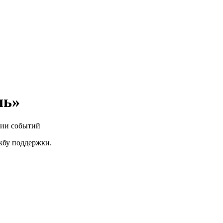
ль»
нии событий
ужбу поддержки.