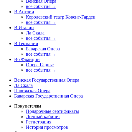
Венская Опера
все события →
В Англии
Королевский театр Ковент-Гарден
все события →
В Италии
Ла Скала
все события →
В Германии
Баварская Опера
все события →
Во Франции
Опера Гарнье
все события →
Венская Государственная Опера
Ла Скала
Парижская Опера
Баварская Государственная Опера
Покупателям
Подарочные сертификаты
Личный кабинет
Регистрация
История просмотров