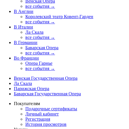
Венская Опера
все события →
В Англии
Королевский театр Ковент-Гарден
все события →
В Италии
Ла Скала
все события →
В Германии
Баварская Опера
все события →
Во Франции
Опера Гарнье
все события →
Венская Государственная Опера
Ла Скала
Парижская Опера
Баварская Государственная Опера
Покупателям
Подарочные сертификаты
Личный кабинет
Регистрация
История просмотров