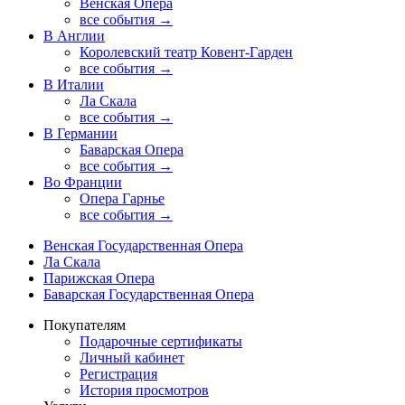
Венская Опера
все события →
В Англии
Королевский театр Ковент-Гарден
все события →
В Италии
Ла Скала
все события →
В Германии
Баварская Опера
все события →
Во Франции
Опера Гарнье
все события →
Венская Государственная Опера
Ла Скала
Парижская Опера
Баварская Государственная Опера
Покупателям
Подарочные сертификаты
Личный кабинет
Регистрация
История просмотров