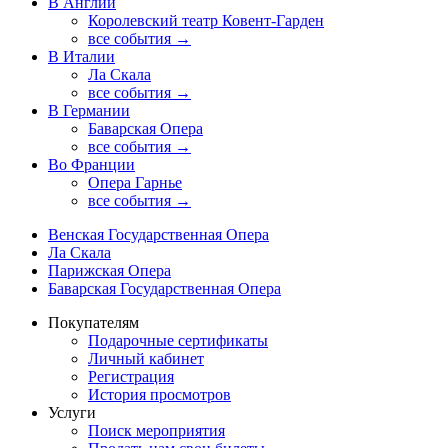
В Англии
Королевский театр Ковент-Гарден
все события →
В Италии
Ла Скала
все события →
В Германии
Баварская Опера
все события →
Во Франции
Опера Гарнье
все события →
Венская Государственная Опера
Ла Скала
Парижская Опера
Баварская Государственная Опера
Покупателям
Подарочные сертификаты
Личный кабинет
Регистрация
История просмотров
Услуги
Поиск мероприятия