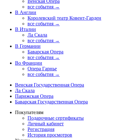
Венская Опера
все события →
В Англии
Королевский театр Ковент-Гарден
все события →
В Италии
Ла Скала
все события →
В Германии
Баварская Опера
все события →
Во Франции
Опера Гарнье
все события →
Венская Государственная Опера
Ла Скала
Парижская Опера
Баварская Государственная Опера
Покупателям
Подарочные сертификаты
Личный кабинет
Регистрация
История просмотров