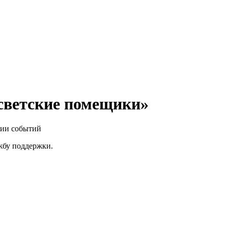
светские помещики»
нии событий
ужбу поддержки.