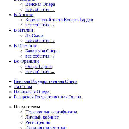
Венская Опера
все события →
В Англии
Королевский театр Ковент-Гарден
все события →
В Италии
Ла Скала
все события →
В Германии
Баварская Опера
все события →
Во Франции
Опера Гарнье
все события →
Венская Государственная Опера
Ла Скала
Парижская Опера
Баварская Государственная Опера
Покупателям
Подарочные сертификаты
Личный кабинет
Регистрация
История просмотров