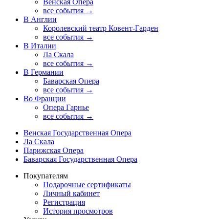
Венская Опера
все события →
В Англии
Королевский театр Ковент-Гарден
все события →
В Италии
Ла Скала
все события →
В Германии
Баварская Опера
все события →
Во Франции
Опера Гарнье
все события →
Венская Государственная Опера
Ла Скала
Парижская Опера
Баварская Государственная Опера
Покупателям
Подарочные сертификаты
Личный кабинет
Регистрация
История просмотров