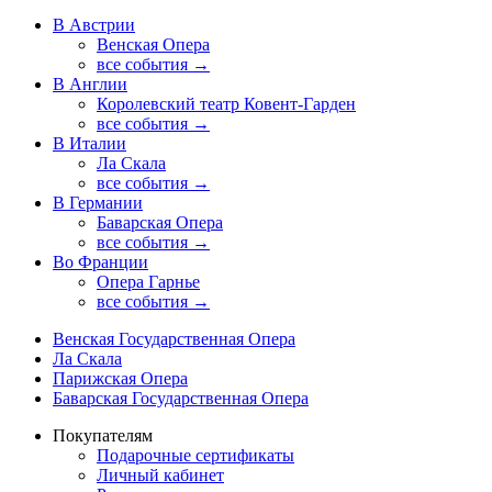
В Австрии
Венская Опера
все события →
В Англии
Королевский театр Ковент-Гарден
все события →
В Италии
Ла Скала
все события →
В Германии
Баварская Опера
все события →
Во Франции
Опера Гарнье
все события →
Венская Государственная Опера
Ла Скала
Парижская Опера
Баварская Государственная Опера
Покупателям
Подарочные сертификаты
Личный кабинет