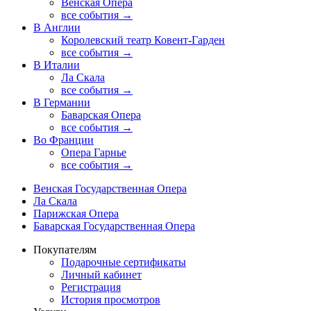
Венская Опера
все события →
В Англии
Королевский театр Ковент-Гарден
все события →
В Италии
Ла Скала
все события →
В Германии
Баварская Опера
все события →
Во Франции
Опера Гарнье
все события →
Венская Государственная Опера
Ла Скала
Парижская Опера
Баварская Государственная Опера
Покупателям
Подарочные сертификаты
Личный кабинет
Регистрация
История просмотров