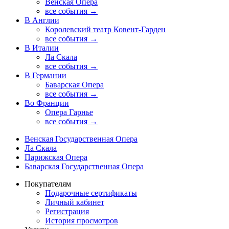
Венская Опера
все события →
В Англии
Королевский театр Ковент-Гарден
все события →
В Италии
Ла Скала
все события →
В Германии
Баварская Опера
все события →
Во Франции
Опера Гарнье
все события →
Венская Государственная Опера
Ла Скала
Парижская Опера
Баварская Государственная Опера
Покупателям
Подарочные сертификаты
Личный кабинет
Регистрация
История просмотров