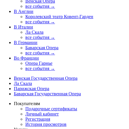
Венская Опера
все события →
В Англии
Королевский театр Ковент-Гарден
все события →
В Италии
Ла Скала
все события →
В Германии
Баварская Опера
все события →
Во Франции
Опера Гарнье
все события →
Венская Государственная Опера
Ла Скала
Парижская Опера
Баварская Государственная Опера
Покупателям
Подарочные сертификаты
Личный кабинет
Регистрация
История просмотров