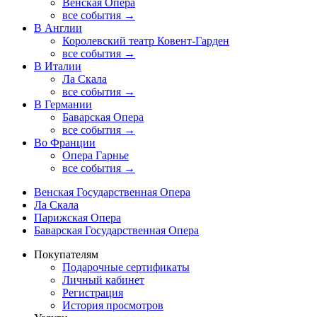
Венская Опера
все события →
В Англии
Королевский театр Ковент-Гарден
все события →
В Италии
Ла Скала
все события →
В Германии
Баварская Опера
все события →
Во Франции
Опера Гарнье
все события →
Венская Государственная Опера
Ла Скала
Парижская Опера
Баварская Государственная Опера
Покупателям
Подарочные сертификаты
Личный кабинет
Регистрация
История просмотров