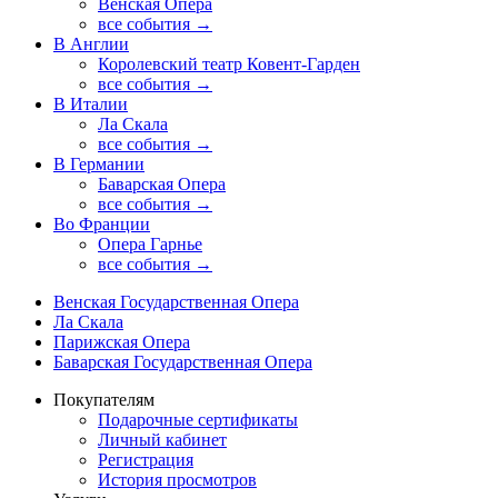
Венская Опера
все события →
В Англии
Королевский театр Ковент-Гарден
все события →
В Италии
Ла Скала
все события →
В Германии
Баварская Опера
все события →
Во Франции
Опера Гарнье
все события →
Венская Государственная Опера
Ла Скала
Парижская Опера
Баварская Государственная Опера
Покупателям
Подарочные сертификаты
Личный кабинет
Регистрация
История просмотров