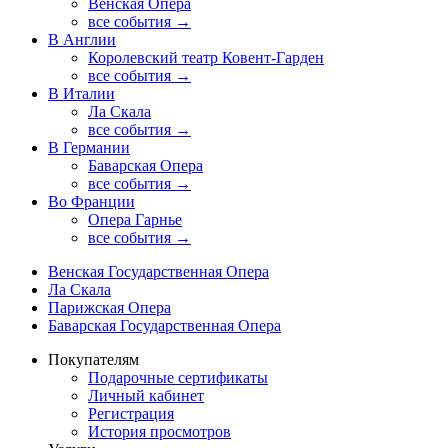
Венская Опера
все события →
В Англии
Королевский театр Ковент-Гарден
все события →
В Италии
Ла Скала
все события →
В Германии
Баварская Опера
все события →
Во Франции
Опера Гарнье
все события →
Венская Государственная Опера
Ла Скала
Парижская Опера
Баварская Государственная Опера
Покупателям
Подарочные сертификаты
Личный кабинет
Регистрация
История просмотров