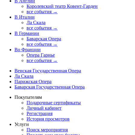
В Англии
Королевский театр Ковент-Гарден
все события →
В Италии
Ла Скала
все события →
В Германии
Баварская Опера
все события →
Во Франции
Опера Гарнье
все события →
Венская Государственная Опера
Ла Скала
Парижская Опера
Баварская Государственная Опера
Покупателям
Подарочные сертификаты
Личный кабинет
Регистрация
История просмотров
Услуги
Поиск мероприятия