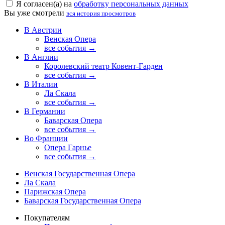
Я согласен(а) на
обработку персональных данных
Вы уже смотрели
вся история просмотров
В Австрии
Венская Опера
все события →
В Англии
Королевский театр Ковент-Гарден
все события →
В Италии
Ла Скала
все события →
В Германии
Баварская Опера
все события →
Во Франции
Опера Гарнье
все события →
Венская Государственная Опера
Ла Скала
Парижская Опера
Баварская Государственная Опера
Покупателям