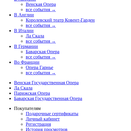
Венская Опера
все события →
В Англии
Королевский театр Ковент-Гарден
все события →
В Италии
Ла Скала
все события →
В Германии
Баварская Опера
все события →
Во Франции
Опера Гарнье
все события →
Венская Государственная Опера
Ла Скала
Парижская Опера
Баварская Государственная Опера
Покупателям
Подарочные сертификаты
Личный кабинет
Регистрация
История просмотров