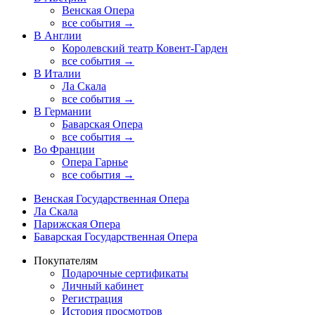
Венская Опера
все события →
В Англии
Королевский театр Ковент-Гарден
все события →
В Италии
Ла Скала
все события →
В Германии
Баварская Опера
все события →
Во Франции
Опера Гарнье
все события →
Венская Государственная Опера
Ла Скала
Парижская Опера
Баварская Государственная Опера
Покупателям
Подарочные сертификаты
Личный кабинет
Регистрация
История просмотров