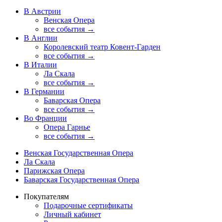
В Австрии
Венская Опера
все события →
В Англии
Королевский театр Ковент-Гарден
все события →
В Италии
Ла Скала
все события →
В Германии
Баварская Опера
все события →
Во Франции
Опера Гарнье
все события →
Венская Государственная Опера
Ла Скала
Парижская Опера
Баварская Государственная Опера
Покупателям
Подарочные сертификаты
Личный кабинет