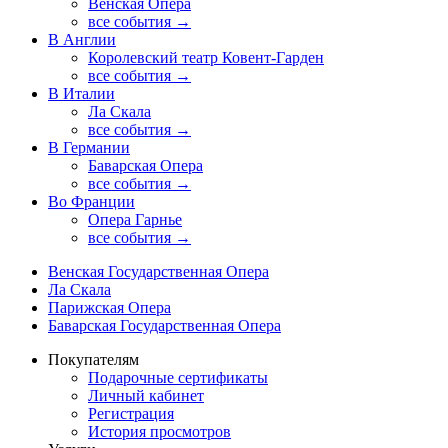
Венская Опера
все события →
В Англии
Королевский театр Ковент-Гарден
все события →
В Италии
Ла Скала
все события →
В Германии
Баварская Опера
все события →
Во Франции
Опера Гарнье
все события →
Венская Государственная Опера
Ла Скала
Парижская Опера
Баварская Государственная Опера
Покупателям
Подарочные сертификаты
Личный кабинет
Регистрация
История просмотров