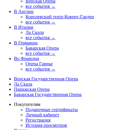
Венская Опера
все события →
В Англии
Королевский театр Ковент-Гарден
все события →
В Италии
Ла Скала
все события →
В Германии
Баварская Опера
все события →
Во Франции
Опера Гарнье
все события →
Венская Государственная Опера
Ла Скала
Парижская Опера
Баварская Государственная Опера
Покупателям
Подарочные сертификаты
Личный кабинет
Регистрация
История просмотров