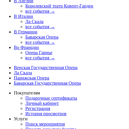
В Англии
Королевский театр Ковент-Гарден
все события →
В Италии
Ла Скала
все события →
В Германии
Баварская Опера
все события →
Во Франции
Опера Гарнье
все события →
Венская Государственная Опера
Ла Скала
Парижская Опера
Баварская Государственная Опера
Покупателям
Подарочные сертификаты
Личный кабинет
Регистрация
История просмотров
Услуги
Поиск мероприятия