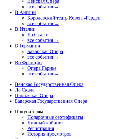
Венская Опера
все события →
В Англии
Королевский театр Ковент-Гарден
все события →
В Италии
Ла Скала
все события →
В Германии
Баварская Опера
все события →
Во Франции
Опера Гарнье
все события →
Венская Государственная Опера
Ла Скала
Парижская Опера
Баварская Государственная Опера
Покупателям
Подарочные сертификаты
Личный кабинет
Регистрация
История просмотров