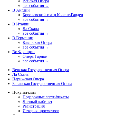
Венская Опера
все события →
В Англии
Королевский театр Ковент-Гарден
все события →
В Италии
Ла Скала
все события →
В Германии
Баварская Опера
все события →
Во Франции
Опера Гарнье
все события →
Венская Государственная Опера
Ла Скала
Парижская Опера
Баварская Государственная Опера
Покупателям
Подарочные сертификаты
Личный кабинет
Регистрация
История просмотров