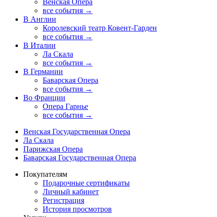
Венская Опера
все события →
В Англии
Королевский театр Ковент-Гарден
все события →
В Италии
Ла Скала
все события →
В Германии
Баварская Опера
все события →
Во Франции
Опера Гарнье
все события →
Венская Государственная Опера
Ла Скала
Парижская Опера
Баварская Государственная Опера
Покупателям
Подарочные сертификаты
Личный кабинет
Регистрация
История просмотров