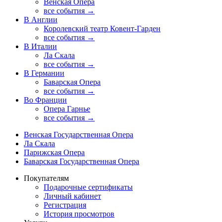
Венская Опера
все события →
В Англии
Королевский театр Ковент-Гарден
все события →
В Италии
Ла Скала
все события →
В Германии
Баварская Опера
все события →
Во Франции
Опера Гарнье
все события →
Венская Государственная Опера
Ла Скала
Парижская Опера
Баварская Государственная Опера
Покупателям
Подарочные сертификаты
Личный кабинет
Регистрация
История просмотров