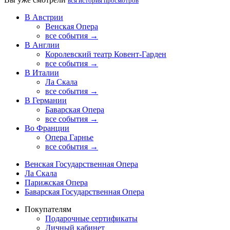
вся история просмотров
В Австрии
Венская Опера
все события →
В Англии
Королевский театр Ковент-Гарден
все события →
В Италии
Ла Скала
все события →
В Германии
Баварская Опера
все события →
Во Франции
Опера Гарнье
все события →
Венская Государственная Опера
Ла Скала
Парижская Опера
Баварская Государственная Опера
Покупателям
Подарочные сертификаты
Личный кабинет