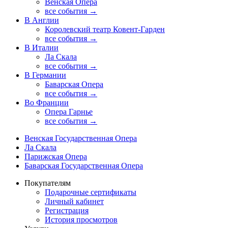
Венская Опера
все события →
В Англии
Королевский театр Ковент-Гарден
все события →
В Италии
Ла Скала
все события →
В Германии
Баварская Опера
все события →
Во Франции
Опера Гарнье
все события →
Венская Государственная Опера
Ла Скала
Парижская Опера
Баварская Государственная Опера
Покупателям
Подарочные сертификаты
Личный кабинет
Регистрация
История просмотров