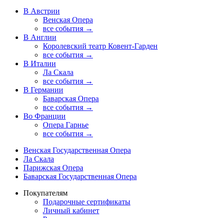
В Австрии
Венская Опера
все события →
В Англии
Королевский театр Ковент-Гарден
все события →
В Италии
Ла Скала
все события →
В Германии
Баварская Опера
все события →
Во Франции
Опера Гарнье
все события →
Венская Государственная Опера
Ла Скала
Парижская Опера
Баварская Государственная Опера
Покупателям
Подарочные сертификаты
Личный кабинет