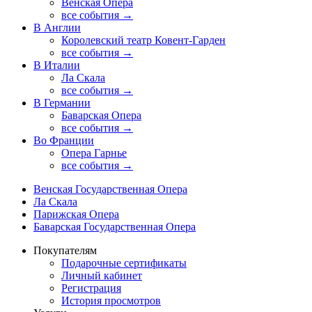
Венская Опера
все события →
В Англии
Королевский театр Ковент-Гарден
все события →
В Италии
Ла Скала
все события →
В Германии
Баварская Опера
все события →
Во Франции
Опера Гарнье
все события →
Венская Государственная Опера
Ла Скала
Парижская Опера
Баварская Государственная Опера
Покупателям
Подарочные сертификаты
Личный кабинет
Регистрация
История просмотров