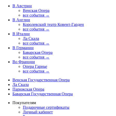
В Австрии
Венская Опера
все события →
В Англии
Королевский театр Ковент-Гарден
все события →
В Италии
Ла Скала
все события →
В Германии
Баварская Опера
все события →
Во Франции
Опера Гарнье
все события →
Венская Государственная Опера
Ла Скала
Парижская Опера
Баварская Государственная Опера
Покупателям
Подарочные сертификаты
Личный кабинет