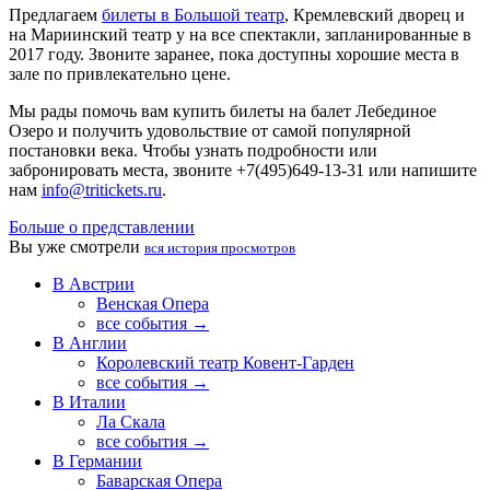
Предлагаем
билеты в Большой театр
, Кремлевский дворец и
на Мариинский театр у на все спектакли, запланированные в
2017 году. Звоните заранее, пока доступны хорошие места в
зале по привлекательно цене.
Мы рады помочь вам купить билеты на балет Лебединое
Озеро и получить удовольствие от самой популярной
постановки века. Чтобы узнать подробности или
забронировать места, звоните +7(495)649-13-31 или напишите
нам
info@tritickets.ru
.
Больше о представлении
Вы уже смотрели
вся история просмотров
В Австрии
Венская Опера
все события →
В Англии
Королевский театр Ковент-Гарден
все события →
В Италии
Ла Скала
все события →
В Германии
Баварская Опера