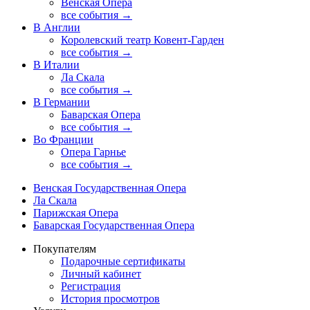
Венская Опера
все события →
В Англии
Королевский театр Ковент-Гарден
все события →
В Италии
Ла Скала
все события →
В Германии
Баварская Опера
все события →
Во Франции
Опера Гарнье
все события →
Венская Государственная Опера
Ла Скала
Парижская Опера
Баварская Государственная Опера
Покупателям
Подарочные сертификаты
Личный кабинет
Регистрация
История просмотров