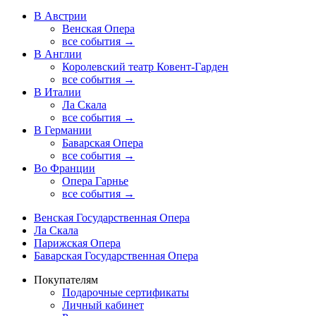
В Австрии
Венская Опера
все события →
В Англии
Королевский театр Ковент-Гарден
все события →
В Италии
Ла Скала
все события →
В Германии
Баварская Опера
все события →
Во Франции
Опера Гарнье
все события →
Венская Государственная Опера
Ла Скала
Парижская Опера
Баварская Государственная Опера
Покупателям
Подарочные сертификаты
Личный кабинет