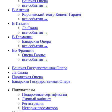
Венская Опера
все события →
В Англии
Королевский театр Ковент-Гарден
все события →
В Италии
Ла Скала
все события →
В Германии
Баварская Опера
все события →
Во Франции
Опера Гарнье
все события →
Венская Государственная Опера
Ла Скала
Парижская Опера
Баварская Государственная Опера
Покупателям
Подарочные сертификаты
Личный кабинет
Регистрация
История просмотров