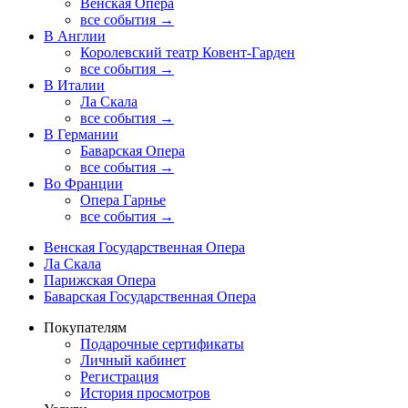
Венская Опера
все события →
В Англии
Королевский театр Ковент-Гарден
все события →
В Италии
Ла Скала
все события →
В Германии
Баварская Опера
все события →
Во Франции
Опера Гарнье
все события →
Венская Государственная Опера
Ла Скала
Парижская Опера
Баварская Государственная Опера
Покупателям
Подарочные сертификаты
Личный кабинет
Регистрация
История просмотров